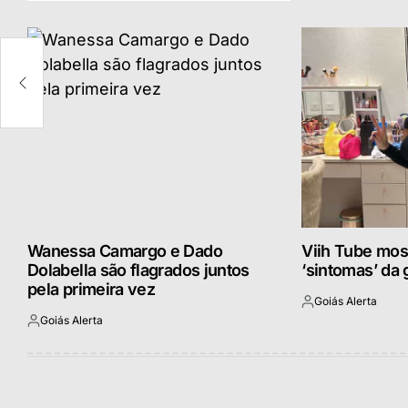
Wanessa Camargo e Dado
Viih Tube most
Dolabella são flagrados juntos
‘sintomas’ da 
pela primeira vez
Goiás Alerta
Postado
Goiás Alerta
por
Postado
por