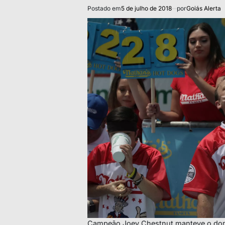
Postado em
5 de julho de 2018
por
Goiás Alerta
Campeão Joey Chestnut manteve o dom