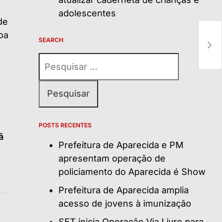
adolescentes
Ga
SEARCH
v
Pesquisar
por:
POSTS RECENTES
ã
Prefeitura de Aparecida e PM
apresentam operação de
policiamento do Aparecida é Show
Prefeitura de Aparecida amplia
acesso de jovens à imunização
SET inicia Operação Via Livre para