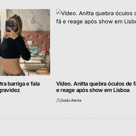
ra barriga e fala
Vídeo. Anitta quebra óculos de f
gravidez
e reage após show em Lisboa
Goiás Alerta
Postado
por