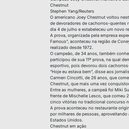
Chestnut
Stephen Yang/Reuters
O americano Joey Chestnut voltou nesta
de devoradores de cachorros-quentes r
dia 4 de julho e estabeleceu um novo r
A prova, organizada pela empresa espe
Famous”, aconteceu na região de Coney 
realizado desde 1972.
O campeão, de 34 anos, também conhec
participou de sua 11ª prova, na qual 
esportivo, pois devorou dois cachorro
“Hoje eu estava bem”, disse aos jornal
Carmen Cincotti, de 26 anos, que com
Chestnut, que mais uma vez conquistou
Entre as mulheres, a campeã foi Miki S
frente de Mischelle Lesco, que comeu 
cinco vitórias no tradicional concurso 
A prova aconteceu no restaurante orig
por milhares de pessoas, aproveitand
Estados Unidos.
Chestnut em ação