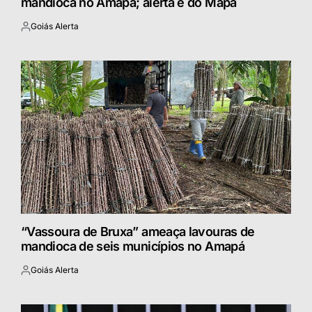
mandioca no Amapá; alerta é do Mapa
Goiás Alerta
Postado
por
“Vassoura de Bruxa” ameaça lavouras de
mandioca de seis municípios no Amapá
Goiás Alerta
Postado
por