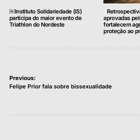
￼Instituto Solidariedade (IS)
Retrospectiv
participa do maior evento de
aprovadas pe
Triathlon do Nordeste
fortalecem ag
proteção ao pr
Navegação
Previous:
de
Felipe Prior fala sobre bissexualidade
Post