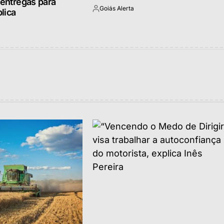
 entregas para
Goiás Alerta
lica
Postado
por