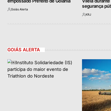
empossado Prefeito de Goiânia
Vilela durante
segurança púb
Goiás Alerta
Postado
KRJ
por
Postado
por
GOIÁS ALERTA