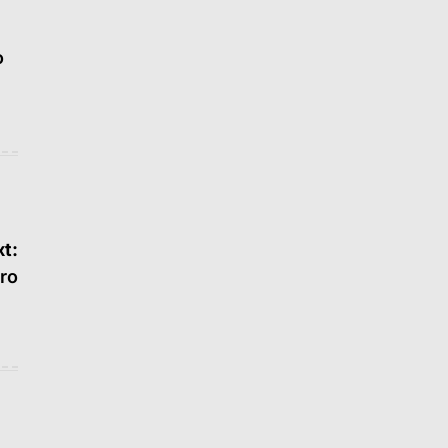
o
t:
ro