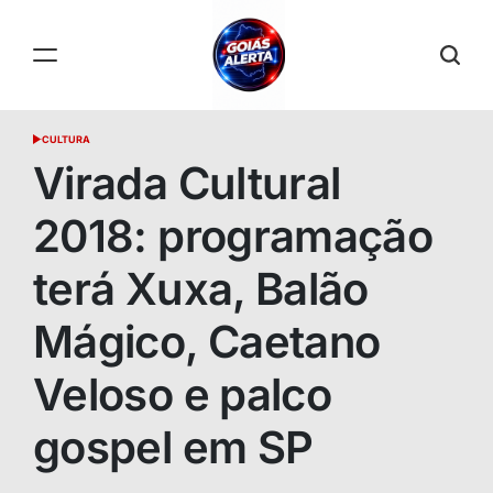
Skip
to
content
GOIÁS
CULTURA
POSTED
ALERTA
IN
Virada Cultural
2018: programação
terá Xuxa, Balão
Mágico, Caetano
Veloso e palco
gospel em SP