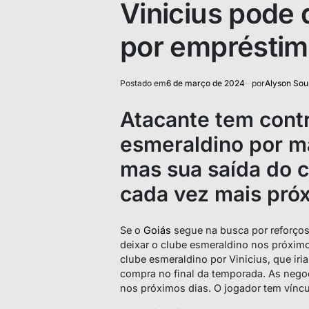
Vinicius pode 
por emprésti
Postado em
6 de março de 2024
por
Alyson Sou
Atacante tem cont
esmeraldino por m
mas sua saída do 
cada vez mais pró
Se o
Goiás
segue na busca por reforços 
deixar o clube esmeraldino nos próxim
clube esmeraldino por Vinicius, que ir
compra no final da temporada. As nego
nos próximos dias. O jogador tem víncu