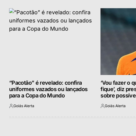
“Pacotão” é revelado: confira
‘Vou fazer o 
uniformes vazados ou lançados
fique’, diz pr
para a Copa do Mundo
sobre possíve
Goiás Alerta
Goiás Alerta
Postado
Postado
por
por