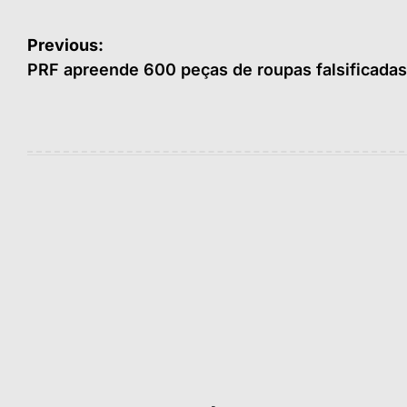
Navegação
Previous:
de
PRF apreende 600 peças de roupas falsificadas
Post