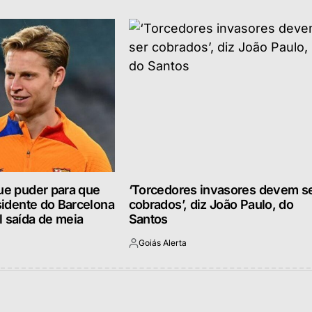
que puder para que
‘Torcedores invasores devem s
esidente do Barcelona
cobrados’, diz João Paulo, do
l saída de meia
Santos
Goiás Alerta
Postado
por