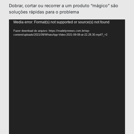
Dobrar, cortar ou recorrer a um produto “mágico” são
soluções rápidas para o problema
Tocador
Media error: Format(s) not supported or source(s) not found
de
Fazer download do arquivo: https://madelynnews.com.br/wp-
vídeo
content/uploads/2021/09/WhatsApp-Video-2021-09-08-at-22.28.30.mp4?_=2