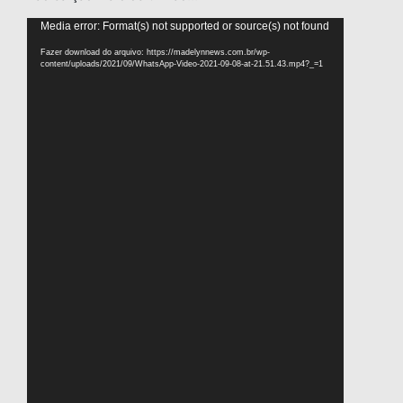
Tocador
Media error: Format(s) not supported or source(s) not found
de
Fazer download do arquivo: https://madelynnews.com.br/wp-
vídeo
content/uploads/2021/09/WhatsApp-Video-2021-09-08-at-21.51.43.mp4?_=1