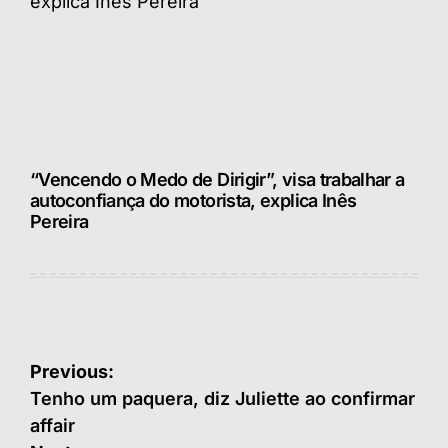
“Vencendo o Medo de Dirigir”, visa trabalhar a
autoconfiança do motorista, explica Inês
Pereira
Navegação
Previous:
de
Tenho um paquera, diz Juliette ao confirmar
affair
Post