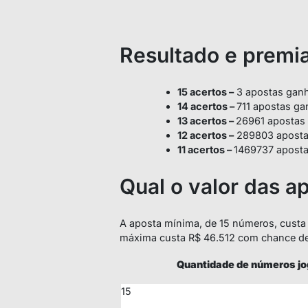
Resultado e premia
15 acertos –
3 apostas ganh
14 acertos –
711 apostas ga
13 acertos –
26961 apostas
12 acertos –
289803 apostas
11 acertos –
1469737 aposta
Qual o valor das a
A aposta mínima, de 15 números, custa
máxima custa R$ 46.512 com chance de
Quantidade de números j
15