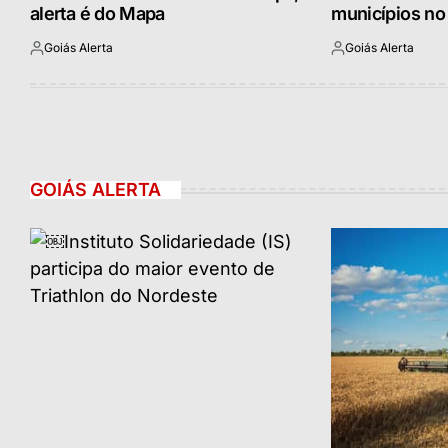
alerta é do Mapa
municípios n
Goiás Alerta
Goiás Alerta
Postado
Postado
por
por
GOIÁS ALERTA