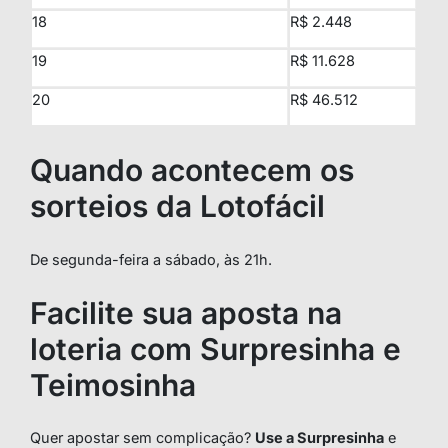
18
R$ 2.448
19
R$ 11.628
20
R$ 46.512
Quando acontecem os
sorteios da Lotofácil
De segunda-feira a sábado, às 21h.
Facilite sua aposta na
loteria com Surpresinha e
Teimosinha
Quer apostar sem complicação?
Use a Surpresinha
e