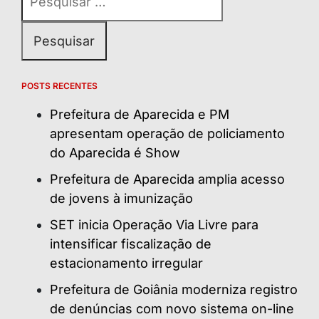
por:
POSTS RECENTES
Prefeitura de Aparecida e PM
apresentam operação de policiamento
do Aparecida é Show
Prefeitura de Aparecida amplia acesso
de jovens à imunização
SET inicia Operação Via Livre para
intensificar fiscalização de
estacionamento irregular
Prefeitura de Goiânia moderniza registro
de denúncias com novo sistema on-line