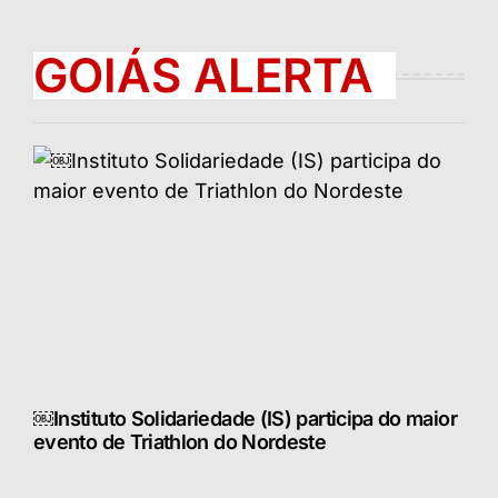
GOIÁS ALERTA
￼Instituto Solidariedade (IS) participa do maior
evento de Triathlon do Nordeste