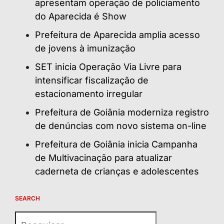
apresentam operação de policiamento
do Aparecida é Show
Prefeitura de Aparecida amplia acesso
de jovens à imunização
SET inicia Operação Via Livre para
intensificar fiscalização de
estacionamento irregular
Prefeitura de Goiânia moderniza registro
de denúncias com novo sistema on-line
Prefeitura de Goiânia inicia Campanha
de Multivacinação para atualizar
caderneta de crianças e adolescentes
SEARCH
Pesquisar