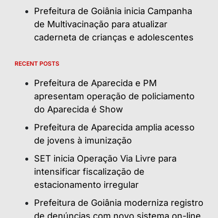
Prefeitura de Goiânia inicia Campanha
de Multivacinação para atualizar
caderneta de crianças e adolescentes
RECENT POSTS
Prefeitura de Aparecida e PM
apresentam operação de policiamento
do Aparecida é Show
Prefeitura de Aparecida amplia acesso
de jovens à imunização
SET inicia Operação Via Livre para
intensificar fiscalização de
estacionamento irregular
Prefeitura de Goiânia moderniza registro
de denúncias com novo sistema on-line