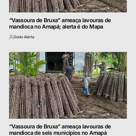
“Vassoura de Bruxa” ameaça lavouras de
mandioca no Amapá; alerta é do Mapa
Goiás Alerta
Postado
por
“Vassoura de Bruxa” ameaça lavouras de
mandioca de seis municípios no Amapá