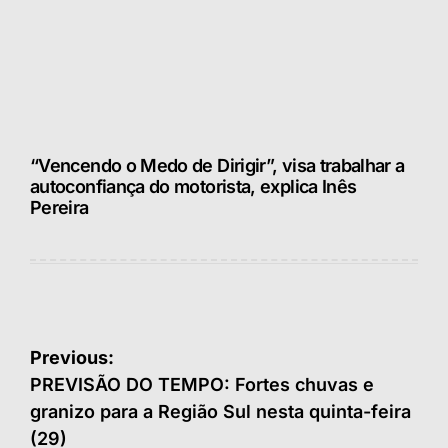
“Vencendo o Medo de Dirigir”, visa trabalhar a
autoconfiança do motorista, explica Inês
Pereira
Navegação
Previous:
de
PREVISÃO DO TEMPO: Fortes chuvas e
granizo para a Região Sul nesta quinta-feira
Post
(29)