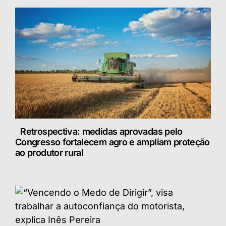
Retrospectiva: medidas aprovadas pelo
Congresso fortalecem agro e ampliam proteção
ao produtor rural