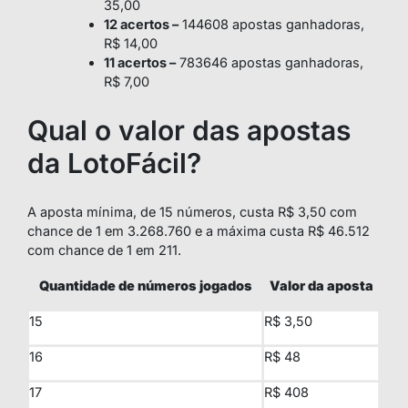
35,00
12 acertos –
144608 apostas ganhadoras,
R$ 14,00
11 acertos –
783646 apostas ganhadoras,
R$ 7,00
Qual o valor das apostas
da LotoFácil?
A aposta mínima, de 15 números, custa R$ 3,50 com
chance de 1 em 3.268.760 e a máxima custa R$ 46.512
com chance de 1 em 211.
Quantidade de números jogados
Valor da aposta
15
R$ 3,50
16
R$ 48
17
R$ 408