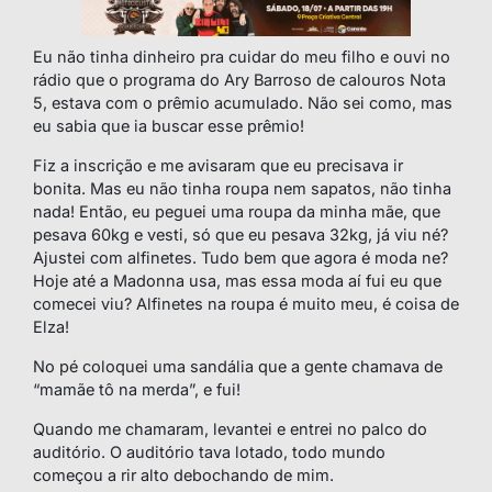
Eu não tinha dinheiro pra cuidar do meu filho e ouvi no
rádio que o programa do Ary Barroso de calouros Nota
5, estava com o prêmio acumulado. Não sei como, mas
eu sabia que ia buscar esse prêmio!
Fiz a inscrição e me avisaram que eu precisava ir
bonita. Mas eu não tinha roupa nem sapatos, não tinha
nada! Então, eu peguei uma roupa da minha mãe, que
pesava 60kg e vesti, só que eu pesava 32kg, já viu né?
Ajustei com alfinetes. Tudo bem que agora é moda ne?
Hoje até a Madonna usa, mas essa moda aí fui eu que
comecei viu? Alfinetes na roupa é muito meu, é coisa de
Elza!
No pé coloquei uma sandália que a gente chamava de
“mamãe tô na merda”, e fui!
Quando me chamaram, levantei e entrei no palco do
auditório. O auditório tava lotado, todo mundo
começou a rir alto debochando de mim.