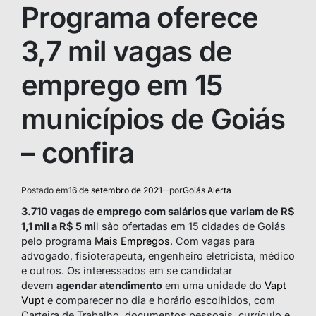
IN
Programa oferece
3,7 mil vagas de
emprego em 15
municípios de Goiás
– confira
Postado em
16 de setembro de 2021
por
Goiás Alerta
3.710 vagas de emprego com salários que variam de R$
1,1 mil a R$ 5 mi
l são ofertadas em 15 cidades de Goiás
pelo programa
Mais Empregos
. Com vagas para
advogado, fisioterapeuta, engenheiro eletricista, médico
e outros. Os interessados em se candidatar
devem
agendar atendimento
em uma unidade do
Vapt
Vupt
e comparecer no dia e horário escolhidos, com
Carteira de Trabalho, documentos pessoais, currículo e