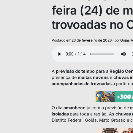
feira (24) de 
trovoadas no 
Postado em
23 de fevereiro de 2026
por
Goiás A
A
previsão do tempo
para a
Região Cen
presença de
muitas
nuvens
e
chuvas i
acompanhadas de trovoadas
a partir da
O dia
amanhece
já com a previsão de
m
isoladas
para toda a região. As
chuvas 
Distrito Federal, Goiás, Mato Grosso e 