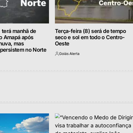
) terá manhã de
Terça-feira (8) será de tempo
no Amapá após
seco e sol em todo o Centro-
huva, mas
Oeste
 persistem no Norte
Goiás Alerta
Postado
por