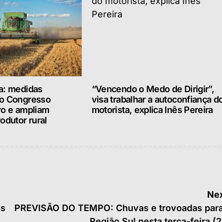
a: medidas
“Vencendo o Medo de Dirigir”,
lo Congresso
visa trabalhar a autoconfiança d
ro e ampliam
motorista, explica Inês Pereira
odutor rural
Nex
as
PREVISÃO DO TEMPO: Chuvas e trovoadas para
Região Sul nesta terça-feira (