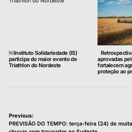
￼Instituto Solidariedade (IS)
Retrospectiv
participa do maior evento de
aprovadas pe
Triathlon do Nordeste
fortalecem ag
proteção ao pr
Navegação
Previous:
de
PREVISÃO DO TEMPO: terça-feira (24) de muit
chuvas com trovoadas no Sudeste