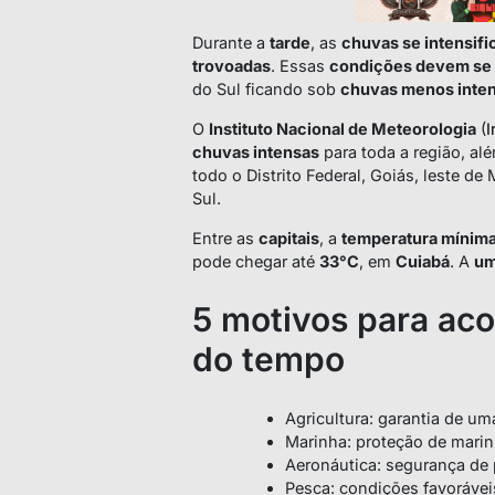
Durante a
tarde
, as
chuvas se intensif
trovoadas
. Essas
condições devem se
do Sul ficando sob
chuvas menos inten
O
Instituto Nacional de Meteorologia
(
I
chuvas intensas
para toda a região, al
todo o Distrito Federal, Goiás, leste d
Sul.
Entre as
capitais
, a
temperatura mínim
pode chegar até
33°C
, em
Cuiabá
. A
um
5 motivos para ac
do tempo
Agricultura: garantia de um
Marinha: proteção de marin
Aeronáutica: segurança de 
Pesca: condições favoráveis