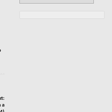
o
t:
 a
24)