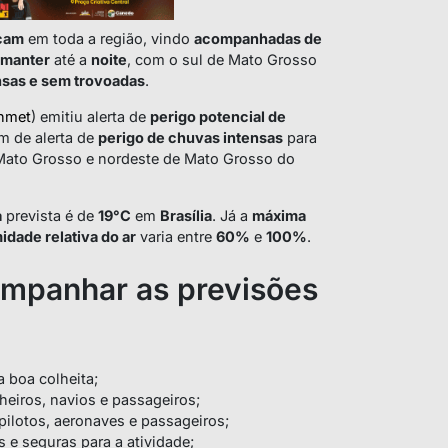
icam
em toda a região, vindo
acompanhadas de
 manter
até a
noite
, com o sul de Mato Grosso
sas e sem trovoadas
.
nmet
) emitiu alerta de
perigo potencial de
ém de alerta de
perigo de chuvas intensas
para
e Mato Grosso e nordeste de Mato Grosso do
a
prevista é de
19°C
em
Brasília
. Já a
máxima
idade relativa do ar
varia entre
60%
e
100%
.
ompanhar as previsões
a boa colheita;
heiros, navios e passageiros;
pilotos, aeronaves e passageiros;
 e seguras para a atividade;