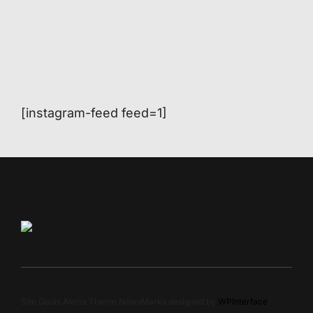
[instagram-feed feed=1]
Site Goiás Alerta Theme NewsMarks designed by
WPInterface
.