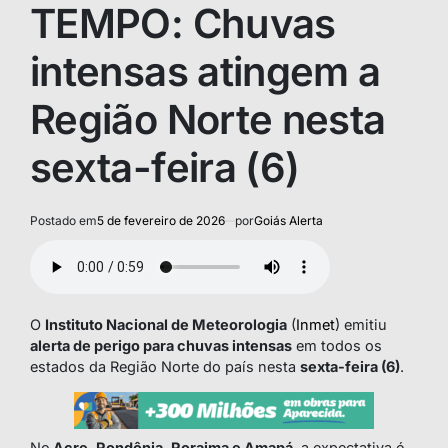
TEMPO: Chuvas
intensas atingem a
Região Norte nesta
sexta-feira (6)
Postado em
5 de fevereiro de 2026
por
Goiás Alerta
O
Instituto Nacional de Meteorologia
(
Inmet
) emitiu
alerta de perigo para chuvas intensas
em todos os
estados da Região Norte do país nesta
sexta-feira (6)
.
No
Acre, Rondônia, Roraima e Amapá
, a expectativa é