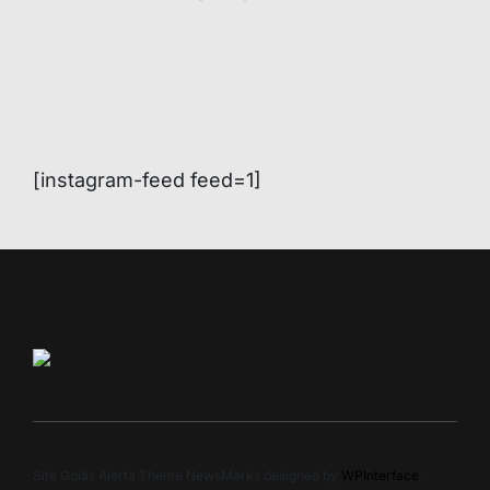
[instagram-feed feed=1]
Site Goiás Alerta Theme NewsMarks designed by
WPInterface
.