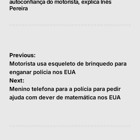
autoconfiança do motorista, explica Inês
Pereira
Navegação
Previous:
de
Motorista usa esqueleto de brinquedo para
enganar polícia nos EUA
Post
Next:
Menino telefona para a polícia para pedir
ajuda com dever de matemática nos EUA