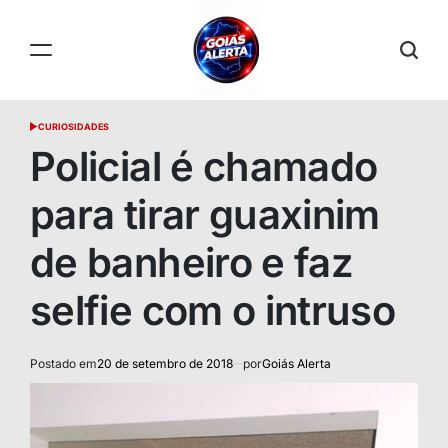
Skip
to
content
GOIÁS
CURIOSIDADES
POSTED
ALERTA
IN
Policial é chamado
para tirar guaxinim
de banheiro e faz
selfie com o intruso
Postado em
20 de setembro de 2018
por
Goiás Alerta