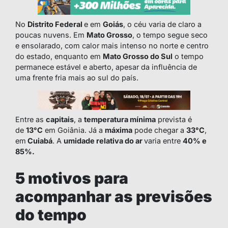
No
Distrito Federal
e em
Goiás
, o céu varia de claro a
poucas nuvens. Em
Mato Grosso
, o tempo segue seco
e ensolarado, com calor mais intenso no norte e centro
do estado, enquanto em
Mato Grosso do Sul
o tempo
permanece estável e aberto, apesar da influência de
uma frente fria mais ao sul do país.
Entre as
capitais
, a
temperatura mínima
prevista é
de
13°C
em Goiânia. Já a
máxima
pode chegar a
33
°C
,
em
Cuiabá
. A
umidade relativa do ar
varia entre
40% e
85%.
5 motivos para
acompanhar as previsões
do tempo