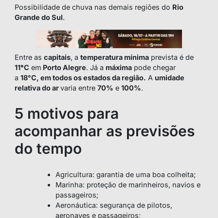
Possibilidade de chuva nas demais regiões do
Rio
Grande do Sul
.
Entre as
capitais
, a
temperatura mínima
prevista é de
11
°
C
em
Porto Alegre
. Já a
máxima
pode chegar
a
18°C, em todos os estados da região.
A
umidade
relativa do ar
varia entre
70%
e
100%
.
5 motivos para
acompanhar as previsões
do tempo
Agricultura: garantia de uma boa colheita;
Marinha: proteção de marinheiros, navios e
passageiros;
Aeronáutica: segurança de pilotos,
aeronaves e passageiros;