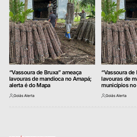
“Vassoura de Bruxa” ameaça
“Vassoura de
lavouras de mandioca no Amapá;
lavouras de m
alerta é do Mapa
municípios n
Goiás Alerta
Goiás Alerta
Postado
Postado
por
por