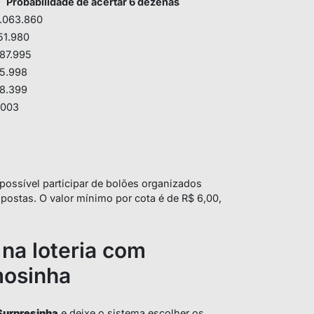
Probabilidade de acertar 6 dezenas
.063.860
151.980
787.995
95.998
38.399
.003
possível participar de bolões organizados
postas. O valor mínimo por cota é de R$ 6,00,
 na loteria com
mosinha
Surpresinha
e deixe o sistema escolher os