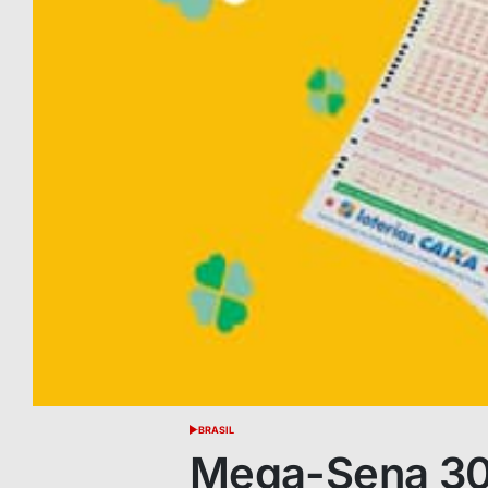
BRASIL
POSTED
IN
Mega-Sena 301