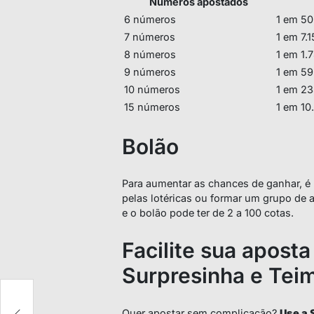
Números apostados
6 números
1 em 50
7 números
1 em 7.
8 números
1 em 1.
9 números
1 em 5
10 números
1 em 2
15 números
1 em 10
Bolão
Para aumentar as chances de ganhar, é 
pelas lotéricas ou formar um grupo de a
e o bolão pode ter de 2 a 100 cotas.
Facilite sua aposta
Surpresinha e Tei
,
Quer apostar sem complicação?
Use a 