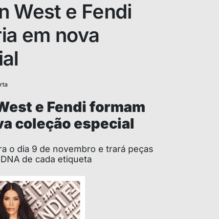
n West e Fendi
ia em nova
al
rta
West e Fendi formam
va coleção especial
ra o dia 9 de novembro e trará peças
 DNA de cada etiqueta