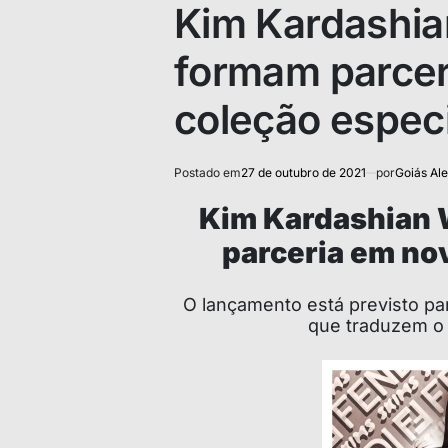
IN
Kim Kardashia
formam parcer
coleção especi
Postado em
27 de outubro de 2021
por
Goiás Ale
Kim Kardashian 
parceria em no
O lançamento está previsto pa
que traduzem o