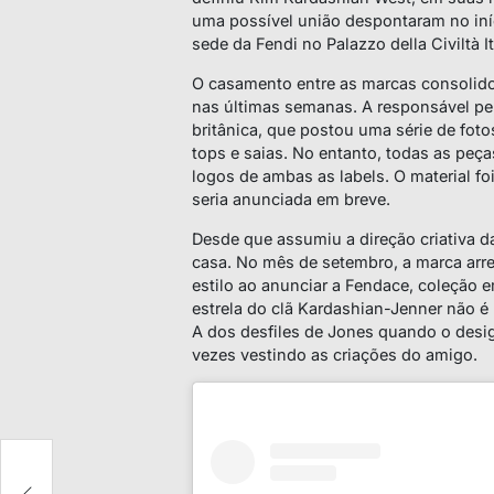
uma possível união despontaram no iníc
sede da Fendi no Palazzo della Civiltà 
O casamento entre as marcas consolido
nas últimas semanas. A responsável p
britânica, que postou uma série de fot
tops e saias. No entanto, todas as p
logos de ambas as
labels
. O material f
seria anunciada em breve.
Desde que assumiu a direção criativa da
casa. No mês de setembro, a marca ar
estilo ao anunciar a Fendace, coleção 
estrela do clã Kardashian-Jenner não é
A dos desfiles de Jones quando o design
vezes vestindo as criações do amigo.
se
m