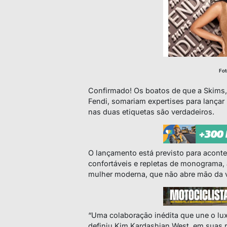
Fot
Confirmado! Os boatos de que a Skims, 
Fendi, somariam expertises para lança
nas duas etiquetas são verdadeiros.
O lançamento está previsto para acont
confortáveis e repletas de monograma, a
mulher moderna, que não abre mão da ve
“Uma colaboração inédita que une o lu
definiu Kim Kardashian West, em suas r