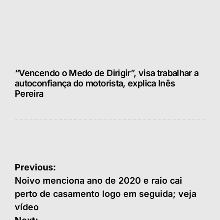
“Vencendo o Medo de Dirigir”, visa trabalhar a
autoconfiança do motorista, explica Inês
Pereira
Navegação
Previous:
de
Noivo menciona ano de 2020 e raio cai
perto de casamento logo em seguida; veja
Post
vídeo