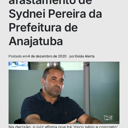
Sydnei Pereira da
Prefeitura de
Anajatuba
Postado em
4 de dezembro de 2020
por
Goiás Alerta
Na decisão, o juiz afirma que há ‘risco sério e concreto’