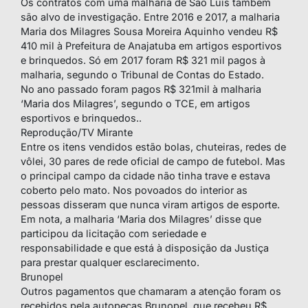
Os contratos com uma malharia de São Luís também
são alvo de investigação. Entre 2016 e 2017, a malharia
Maria dos Milagres Sousa Moreira Aquinho vendeu R$
410 mil à Prefeitura de Anajatuba em artigos esportivos
e brinquedos. Só em 2017 foram R$ 321 mil pagos à
malharia, segundo o Tribunal de Contas do Estado.
No ano passado foram pagos R$ 321mil à malharia
‘Maria dos Milagres’, segundo o TCE, em artigos
esportivos e brinquedos..
Reprodução/TV Mirante
Entre os itens vendidos estão bolas, chuteiras, redes de
vôlei, 30 pares de rede oficial de campo de futebol. Mas
o principal campo da cidade não tinha trave e estava
coberto pelo mato. Nos povoados do interior as
pessoas disseram que nunca viram artigos de esporte.
Em nota, a malharia ‘Maria dos Milagres’ disse que
participou da licitação com seriedade e
responsabilidade e que está à disposição da Justiça
para prestar qualquer esclarecimento.
Brunopel
Outros pagamentos que chamaram a atenção foram os
recebidos pela autopeças Brunopel, que recebeu R$