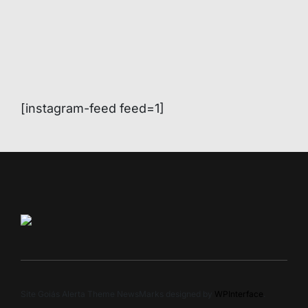
[instagram-feed feed=1]
Site Goiás Alerta Theme NewsMarks designed by
WPInterface
.