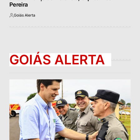
Pereira
Goiás Alerta
Postado
por
GOIÁS ALERTA