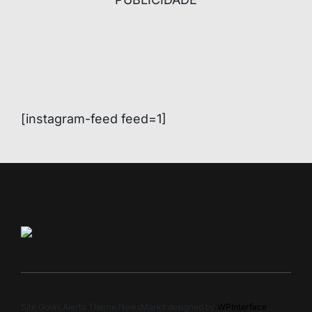
[instagram-feed feed=1]
Site Goiás Alerta Theme NewsMarks designed by
WPInterface
.