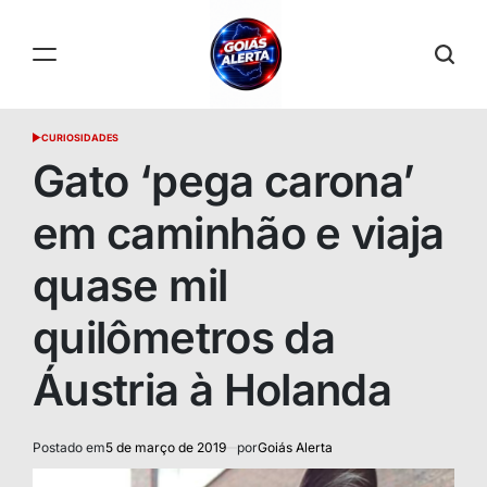
Skip
to
content
GOIÁS
CURIOSIDADES
POSTED
ALERTA
IN
Gato ‘pega carona’
em caminhão e viaja
quase mil
quilômetros da
Áustria à Holanda
Postado em
5 de março de 2019
por
Goiás Alerta