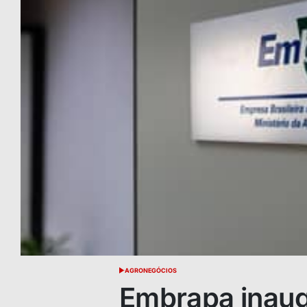
AGRONEGÓCIOS
POSTED
IN
Embrapa inaug