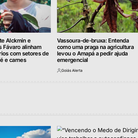
te Alckmin e
Vassoura-de-bruxa: Entenda
os Fávaro alinham
como uma praga na agricultura
rios com setores de
levou o Amapá a pedir ajuda
fé e carnes
emergencial
Goiás Alerta
Postado
por