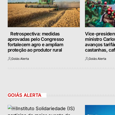
Retrospectiva: medidas
Vice-presiden
aprovadas pelo Congresso
ministro Carl
fortalecem agro e ampliam
avanços tarifá
proteção ao produtor rural
castanhas, ca
Goiás Alerta
Goiás Alerta
Postado
Postado
por
por
GOIÁS ALERTA