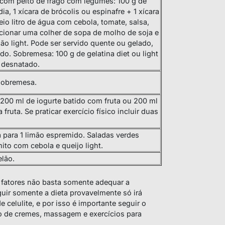
e com peito de frago com legumes: 100 g de
ia, 1 xícara de brócolis ou espinafre + 1 xícara
io litro de água com cebola, tomate, salsa,
icionar uma colher de sopa de molho de soja e
ão light. Pode ser servido quente ou gelado,
do. Sobremesa: 100 g de gelatina diet ou light
l desnatado.
 sobremesa.
e 200 ml de iogurte batido com fruta ou 200 ml
fruta. Se praticar exercício físico incluir duas
 para 1 limão espremido. Saladas verdes
ito com cebola e queijo light.
lão.
 fatores não basta somente adequar a
eguir somente a dieta provavelmente só irá
 celulite, e por isso é importante seguir o
o de cremes, massagem e exercícios para