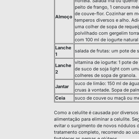
hortelã. Salada fria ou quent
peito de frango, 1 cenoura méd
de couve-flor. Cozinhar em me
Almoço
temperos diversos e alho. Ad
uma colher de sopa de requeij
polvilhado com gergelim torra
com 100 ml de iogurte natura
Lanche
salada de frutas: um pote de
1
vitamina de iogurte: 1 pote d
Lanche
de suco de soja light com uma 
2
colheres de sopa de granola.
suco de limão: 150 ml de água
Jantar
cruas à vontade. Sopa de palm
Ceia
suco de couve ou maçã ou me
Como a celulite é causada por diversos
alimentação para eliminar a celulite. S
evitar o surgimento de novos nódulos de
tratamento completo, recorrendo ao us
fortalecer as pernas e glúteos.