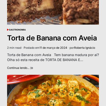
GASTRONOMIA
POSTED
IN
Torta de Banana com Aveia
2 min read
Postado em
11 de março de 2024
por
Roberta Ignácio
Estimated
read
Torta de Banana com Aveia Tem banana madura por aí?
time
Olha só esta receita de TORTA DE BANANA E…
Continua lendo...