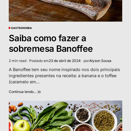
GASTRONOMIA
POSTED
IN
Saiba como fazer a
sobremesa Banoffee
2 min read
Postado em
23 de abril de 2024
por
Alyson Sousa
Estimated
read
A Banoffee tem seu nome inspirado nos dois principais
time
ingredientes presentes na receita: a banana e o toffee
(caramelo em…
Continua lendo...