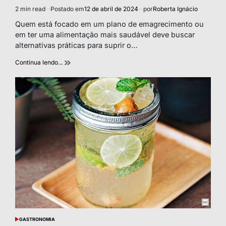
2 min read
Postado em
12 de abril de 2024
por
Roberta Ignácio
Estimated
read
Quem está focado em um plano de emagrecimento ou
time
em ter uma alimentação mais saudável deve buscar
alternativas práticas para suprir o…
Continua lendo...
GASTRONOMIA
POSTED