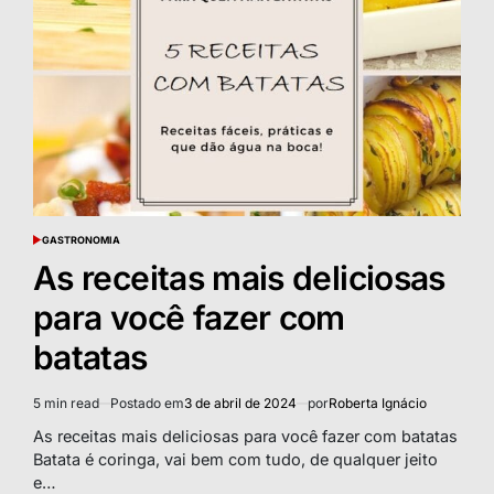
GASTRONOMIA
POSTED
IN
As receitas mais deliciosas
para você fazer com
batatas
5 min read
Postado em
3 de abril de 2024
por
Roberta Ignácio
Estimated
read
As receitas mais deliciosas para você fazer com batatas
time
Batata é coringa, vai bem com tudo, de qualquer jeito
e…