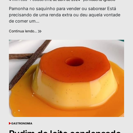
Estimated
read
Pamonha no saquinho para vender ou saborear Está
time
precisando de uma renda extra ou deu aquela vontade
de comer um…
Continua lendo...
GASTRONOMIA
POSTED
IN