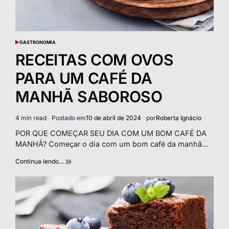
GASTRONOMIA
POSTED
IN
RECEITAS COM OVOS
PARA UM CAFÉ DA
MANHÃ SABOROSO
4 min read
Postado em
10 de abril de 2024
por
Roberta Ignácio
Estimated
read
POR QUE COMEÇAR SEU DIA COM UM BOM CAFÉ DA
time
MANHÃ? Começar o dia com um bom café da manhã…
Continua lendo...