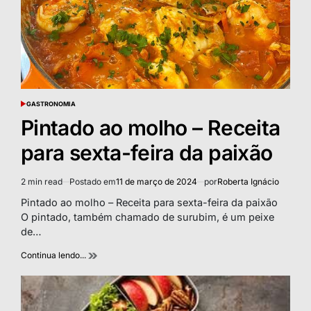
GASTRONOMIA
POSTED
IN
Pintado ao molho – Receita
para sexta-feira da paixão
2 min read
Postado em
11 de março de 2024
por
Roberta Ignácio
Estimated
read
Pintado ao molho – Receita para sexta-feira da paixão
time
O pintado, também chamado de surubim, é um peixe
de…
Continua lendo...