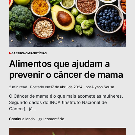
GASTRONOMIA
NOTÍCIAS
POSTED
IN
Alimentos que ajudam a
prevenir o câncer de mama
2 min read
Postado em
17 de abril de 2024
por
Alyson Sousa
Estimated
read
O Câncer de mama é o que mais acomete as mulheres.
time
Segundo dados do INCA (Instituto Nacional de
Câncer), já…
em
Continua lendo...
1 comentário
Alimentos
que
ajudam