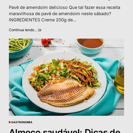
Estimated
read
Pavê de amendoim delicioso Que tal fazer essa receita
time
maravilhosa de pavê de amendoim neste sábado?
INGREDIENTES Creme 200g de…
Continua lendo...
GASTRONOMIA
POSTED
IN
Almoço saudável: Dicas de