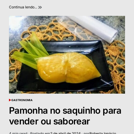
Continua lendo...
GASTRONOMIA
POSTED
IN
Pamonha no saquinho para
vender ou saborear
4 min read
Postado em
2 de abril de 2024
por
Roberta Ignácio