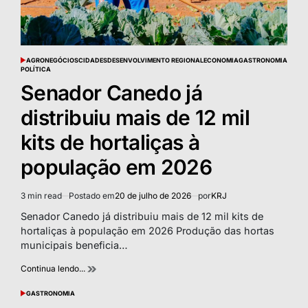
AGRONEGÓCIOS
CIDADES
DESENVOLVIMENTO REGIONAL
ECONOMIA
GASTRONOMIA
POSTED
POLÍTICA
IN
Senador Canedo já
distribuiu mais de 12 mil
kits de hortaliças à
população em 2026
3 min read
Postado em
20 de julho de 2026
por
KRJ
Estimated
read
Senador Canedo já distribuiu mais de 12 mil kits de
time
hortaliças à população em 2026 Produção das hortas
municipais beneficia…
Continua lendo...
GASTRONOMIA
POSTED
IN