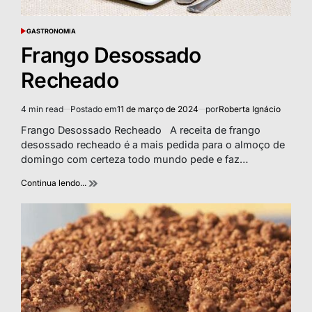
GASTRONOMIA
POSTED
IN
Frango Desossado
Recheado
4 min read
Postado em
11 de março de 2024
por
Roberta Ignácio
Estimated
read
Frango Desossado Recheado A receita de frango
time
desossado recheado é a mais pedida para o almoço de
domingo com certeza todo mundo pede e faz…
Continua lendo...