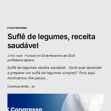
GASTRONOMIA
POSTED
IN
Suflê de legumes, receita
saudável
2 min read
Postado em
23 de fevereiro de 2024
Estimated
por
Roberta Ignácio
read
time
Suflê de legumes receita saudável Você quer aprender
a preparar um suflê de legumes simples? Pois aqui
mostramos-lhe passo…
Continua lendo...