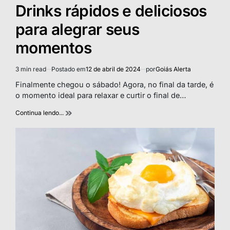
IN
Drinks rápidos e deliciosos
para alegrar seus
momentos
3 min read
Postado em
12 de abril de 2024
por
Goiás Alerta
Estimated
read
Finalmente chegou o sábado! Agora, no final da tarde, é
time
o momento ideal para relaxar e curtir o final de…
Continua lendo...