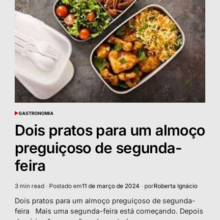
GASTRONOMIA
POSTED
IN
Dois pratos para um almoço
preguiçoso de segunda-
feira
3 min read
Postado em
11 de março de 2024
por
Roberta Ignácio
Estimated
read
Dois pratos para um almoço preguiçoso de segunda-
time
feira Mais uma segunda-feira está começando. Depois