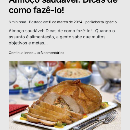
como fazê-lo!
6 min read
Postado em
11 de março de 2024
por
Roberta Ignácio
Estimated
read
Almoço saudável: Dicas de como fazê-lo! Quando o
time
assunto é alimentação, a gente sabe que muitos
objetivos e metas…
em
Continua lendo...
3 comentários
Almoço
saudável:
Dicas
de
como
fazê-
lo!