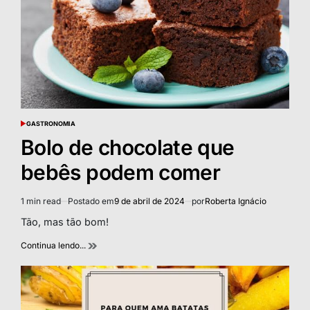
GASTRONOMIA
POSTED
IN
Bolo de chocolate que
bebês podem comer
1 min read
Postado em
9 de abril de 2024
por
Roberta Ignácio
Estimated
read
Tão, mas tão bom!
time
Continua lendo...