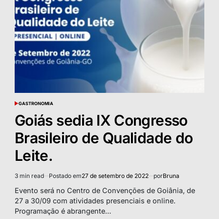
GASTRONOMIA
POSTED
IN
Goiás sedia IX Congresso
Brasileiro de Qualidade do
Leite.
3 min read
Postado em
27 de setembro de 2022
por
Bruna
Estimated
read
Evento será no Centro de Convenções de Goiânia, de
time
27 a 30/09 com atividades presenciais e online.
Programação é abrangente…