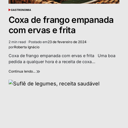
GASTRONOMIA
POSTED
IN
Coxa de frango empanada
com ervas e frita
2 min read
Postado em
23 de fevereiro de 2024
Estimated
por
Roberta Ignácio
read
time
Coxa de frango empanada com ervas e frita Uma boa
pedida a qualquer hora é a receita de coxa…
Continua lendo...