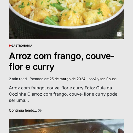
GASTRONOMIA
POSTED
IN
Arroz com frango, couve-
flor e curry
2 min read
Postado em
25 de março de 2024
por
Alyson Sousa
Estimated
read
Arroz com frango, couve-flor e curry Foto: Guia da
time
Cozinha O arroz com frango, couve-flor e curry pode
ser uma…
Continua lendo...