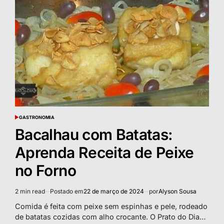
GASTRONOMIA
POSTED
IN
Bacalhau com Batatas:
Aprenda Receita de Peixe
no Forno
2 min read
Postado em
22 de março de 2024
por
Alyson Sousa
Estimated
read
Comida é feita com peixe sem espinhas e pele, rodeado
time
de batatas cozidas com alho crocante. O Prato do Dia…