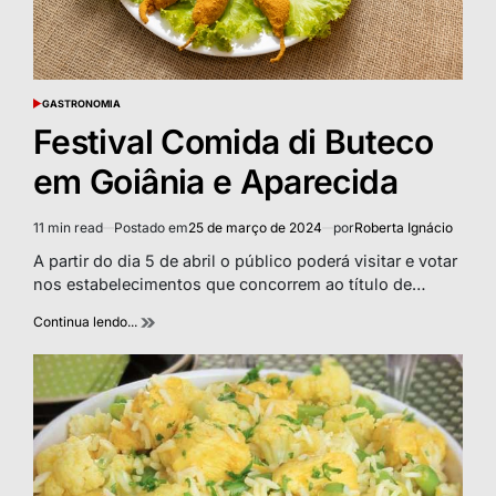
GASTRONOMIA
POSTED
IN
Festival Comida di Buteco
em Goiânia e Aparecida
11 min read
Postado em
25 de março de 2024
por
Roberta Ignácio
Estimated
read
A partir do dia 5 de abril o público poderá visitar e votar
time
nos estabelecimentos que concorrem ao título de…
Continua lendo...