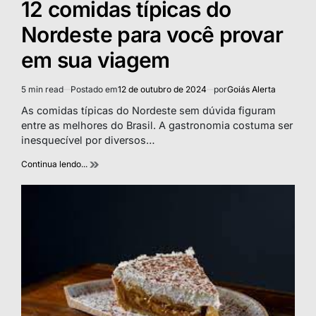
12 comidas típicas do
Nordeste para você provar
em sua viagem
5 min read
Postado em
12 de outubro de 2024
por
Goiás Alerta
Estimated
read
As comidas típicas do Nordeste sem dúvida figuram
time
entre as melhores do Brasil. A gastronomia costuma ser
inesquecível por diversos…
Continua lendo...