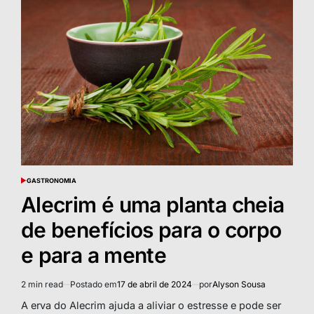
a
prevenir
o
câncer
de
mama
GASTRONOMIA
POSTED
IN
Alecrim é uma planta cheia
de benefícios para o corpo
e para a mente
2 min read
Postado em
17 de abril de 2024
por
Alyson Sousa
Estimated
read
A erva do Alecrim ajuda a aliviar o estresse e pode ser