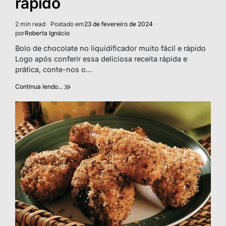
rápido
2 min read
Postado em
23 de fevereiro de 2024
Estimated
por
Roberta Ignácio
read
time
Bolo de chocolate no liquidificador muito fácil e rápido
Logo após conferir essa deliciosa receita rápida e
prática, conte-nos o…
Continua lendo...