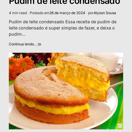
Pudim de leite condensado
4 min read
Postado em
26 de março de 2024
por
Alyson Sousa
Estimated
read
Pudim de leite condensado Essa receita de pudim de
time
leite condensado é super simples de fazer, e deixa o
pudim…
Continua lendo...