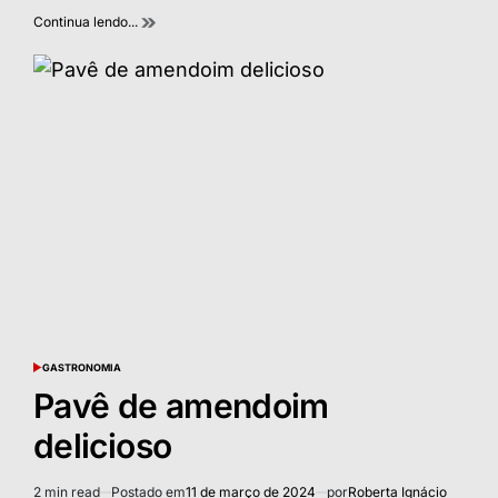
Continua lendo...
GASTRONOMIA
POSTED
IN
Pavê de amendoim
delicioso
2 min read
Postado em
11 de março de 2024
por
Roberta Ignácio