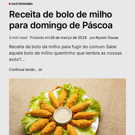
GASTRONOMIA
POSTED
IN
Receita de bolo de milho
para domingo de Páscoa
3 min read
Postado em
26 de março de 2024
por
Alyson Sousa
Estimated
read
Receita de bolo de milho para fugir do comum Sabe
time
aquele bolo de milho quentinho que lembra as nossas
avós?…
Continua lendo...