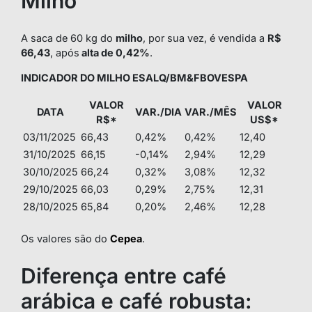
Milho
A saca de 60 kg do
milho
, por sua vez, é vendida a
R$
66,43
, após
alta de 0,42%
.
INDICADOR DO MILHO ESALQ/BM&FBOVESPA
VALOR
VALOR
DATA
VAR./DIA
VAR./MÊS
R$*
US$*
03/11/2025
66,43
0,42%
0,42%
12,40
31/10/2025
66,15
-0,14%
2,94%
12,29
30/10/2025
66,24
0,32%
3,08%
12,32
29/10/2025
66,03
0,29%
2,75%
12,31
28/10/2025
65,84
0,20%
2,46%
12,28
Os valores são do
Cepea
.
Diferença entre café
arábica e café robusta: