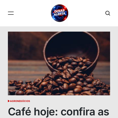
Skip
to
content
GOIÁS
ALERTA
AGRONEGÓCIOS
POSTED
IN
Café hoje: confira as