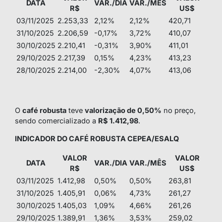
DATA
VAR./DIA
VAR./MÊS
R$
US$
03/11/2025
2.253,33
2,12%
2,12%
420,71
31/10/2025
2.206,59
-0,17%
3,72%
410,07
30/10/2025
2.210,41
-0,31%
3,90%
411,01
29/10/2025
2.217,39
0,15%
4,23%
413,23
28/10/2025
2.214,00
-2,30%
4,07%
413,06
O
café robusta
teve
valorização de 0,50%
no preço,
sendo comercializado a
R$ 1.412,98
.
INDICADOR DO CAFÉ ROBUSTA CEPEA/ESALQ
VALOR
VALOR
DATA
VAR./DIA
VAR./MÊS
R$
US$
03/11/2025
1.412,98
0,50%
0,50%
263,81
31/10/2025
1.405,91
0,06%
4,73%
261,27
30/10/2025
1.405,03
1,09%
4,66%
261,26
29/10/2025
1.389,91
1,36%
3,53%
259,02