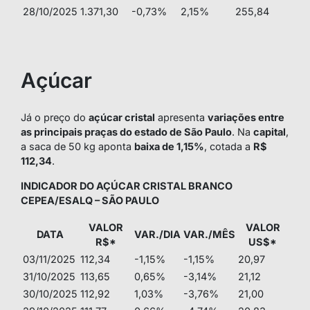
28/10/2025
1.371,30
-0,73%
2,15%
255,84
Açúcar
Já o preço do
açúcar cristal
apresenta
variações entre
as principais praças do estado de São Paulo
. Na
capital
,
a saca de 50 kg aponta
baixa de 1,15%
, cotada a
R$
112,34
.
INDICADOR DO AÇÚCAR CRISTAL BRANCO
CEPEA/ESALQ – SÃO PAULO
VALOR
VALOR
DATA
VAR./DIA
VAR./MÊS
R$*
US$*
03/11/2025
112,34
-1,15%
-1,15%
20,97
31/10/2025
113,65
0,65%
-3,14%
21,12
30/10/2025
112,92
1,03%
-3,76%
21,00