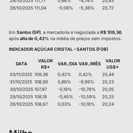
29/10/2025
111,77
0,66%
-4,74%
20,83
28/10/2025
111,04
-0,08%
-5,36%
20,72
Em
Santos (SP)
, a mercadoria é negociada a
R$ 109,36
,
após
alta de 0,42%
na média de preços sem impostos.
INDICADOR AÇÚCAR CRISTAL – SANTOS (FOB)
VALOR
VALOR
DATA
VAR./DIA
VAR./MÊS
R$*
US$*
03/11/2025
109,36
0,42%
0,42%
20,44
31/10/2025
108,90
0,86%
-9,99%
20,23
30/10/2025
107,97
-0,19%
-10,76%
20,05
29/10/2025
108,18
-0,45%
-10,59%
20,25
28/10/2025
108,67
0,03%
-10,18%
20,24