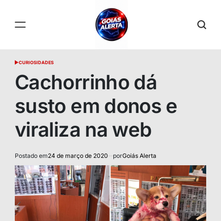
Skip
to
content
GOIÁS
CURIOSIDADES
POSTED
ALERTA
IN
Cachorrinho dá
susto em donos e
viraliza na web
Postado em
24 de março de 2020
por
Goiás Alerta