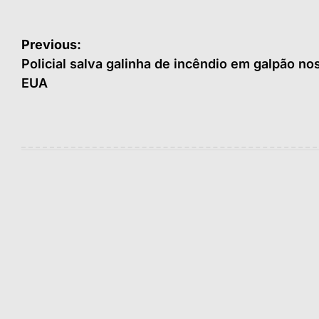
Navegação
Previous:
de
Policial salva galinha de incêndio em galpão no
EUA
Post