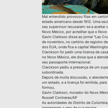
Mal entendido provocou filas em cartór
estado americano desde 1912. Uma escri
seu supervisor recusaram-se a aceita
Novo México, por acreditar que o Novo 
Gavin Clarkson disse ao jornal “Las C
de novembro, no cartório de registro d
dos EUA, onde fica a capital Washingto
Clarckson foi pedir uma licensa de ca
no Novo México, ele disse que a atende
seu passaporte internacional.
Clarckson pediu a presença de um supe
subordinada.
Depois de muita discussão, o atendent
um estado, e a licença foi emitida, para
formou.
Gavin Clarkson, morador do Novo Méxi
Russell Contreras/AP
As autoridades do Distrito de Colúmbia
lamentaram o erro de sua equipe.