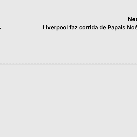
Nex
s
Liverpool faz corrida de Papais No