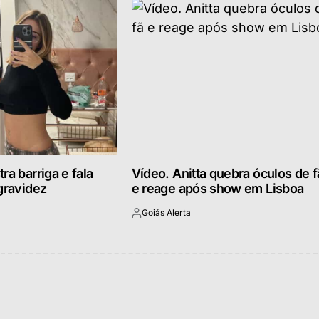
ra barriga e fala
Vídeo. Anitta quebra óculos de f
gravidez
e reage após show em Lisboa
Goiás Alerta
Postado
por