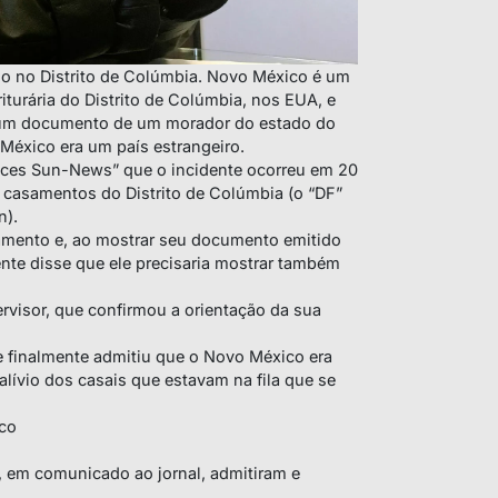
io no Distrito de Colúmbia. Novo México é um
turária do Distrito de Colúmbia, nos EUA, e
r um documento de um morador do estado do
México era um país estrangeiro.
ruces Sun-News” que o incidente ocorreu em 20
e casamentos do Distrito de Colúmbia (o “DF”
n).
samento e, ao mostrar seu documento emitido
nte disse que ele precisaria mostrar também
rvisor, que confirmou a orientação da sua
e finalmente admitiu que o Novo México era
 alívio dos casais que estavam na fila que se
co
, em comunicado ao jornal, admitiram e