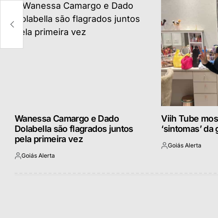
o
Wanessa Camargo e Dado
Viih Tube most
Dolabella são flagrados juntos
‘sintomas’ da 
pela primeira vez
Goiás Alerta
Postado
Goiás Alerta
por
Postado
por