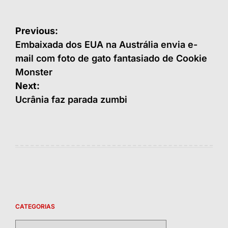
Navegação
Previous:
de
Embaixada dos EUA na Austrália envia e-
mail com foto de gato fantasiado de Cookie
Post
Monster
Next:
Ucrânia faz parada zumbi
CATEGORIAS
Categorias