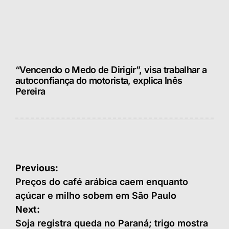
“Vencendo o Medo de Dirigir”, visa trabalhar a
autoconfiança do motorista, explica Inês
Pereira
Navegação
Previous:
de
Preços do café arábica caem enquanto
açúcar e milho sobem em São Paulo
Post
Next:
Soja registra queda no Paraná; trigo mostra