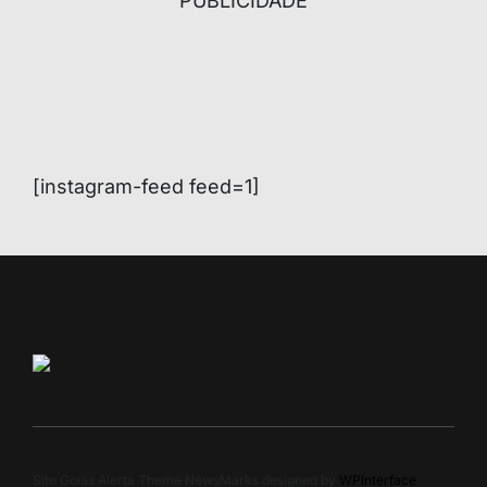
PUBLICIDADE
[instagram-feed feed=1]
Site Goiás Alerta Theme NewsMarks designed by
WPInterface
.