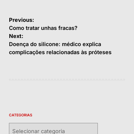
Navegação
Previous:
de
Como tratar unhas fracas?
Next:
Post
Doença do silicone: médico explica
complicações relacionadas às próteses
CATEGORIAS
Categorias