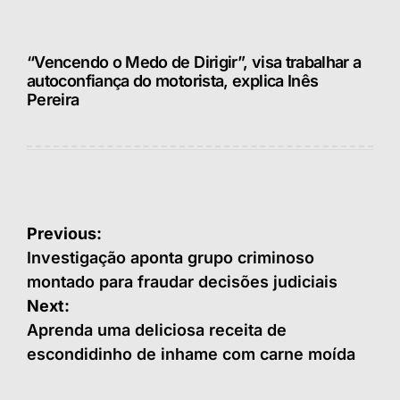
“Vencendo o Medo de Dirigir”, visa trabalhar a
autoconfiança do motorista, explica Inês
Pereira
Navegação
Previous:
de
Investigação aponta grupo criminoso
montado para fraudar decisões judiciais
Post
Next:
Aprenda uma deliciosa receita de
escondidinho de inhame com carne moída