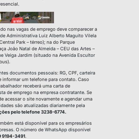
esencial.
sado nas vagas de emprego deve comparecer a
e Administrativa Luiz Alberto Maguito Vilela
Central Park – térreo); na do Parque
raça João Natal de Almeida – CEU das Artes –
e Veiga Jardim (situado na Avenida Escultor
bus).
ntes documentos pessoais: RG, CPF, carteira
 informar um telefone para contato. Caso
trabalhador receberá uma carta de
ista de emprego na empresa contratante. Se
ode acessar o site novamente e agendar uma
idades são atualizadas diariamente pela
ções pelo telefone 3238-6774.
também está disponível para os empresários
presas. O número de WhatsApp disponível
9 9194-3491
.