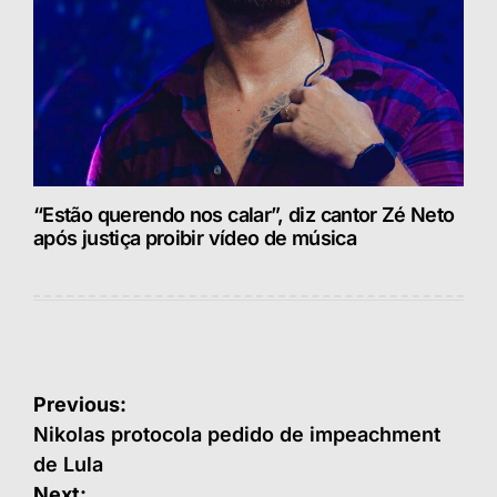
“Estão querendo nos calar”, diz cantor Zé Neto
após justiça proibir vídeo de música
Navegação
Previous:
de
Nikolas protocola pedido de impeachment
de Lula
Post
Next: