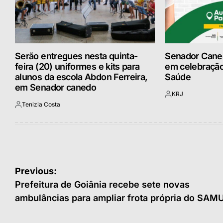
Serão entregues nesta quinta-
Senador Cane
feira (20) uniformes e kits para
em celebração
alunos da escola Abdon Ferreira,
Saúde
em Senador canedo
KRJ
Postado
Tenizia Costa
por
Postado
por
Navegação
Previous:
de
Prefeitura de Goiânia recebe sete novas
ambulâncias para ampliar frota própria do SAM
Post