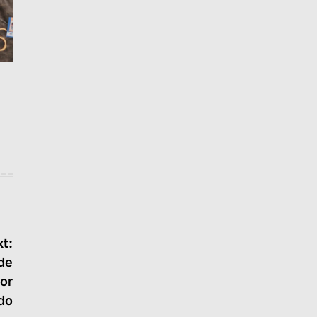
t:
de
or
do