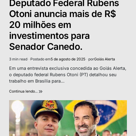
Deputado Federal Rubens
Otoni anuncia mais de R$
20 milhões em
investimentos para
Senador Canedo.
3 min read
Postado em
5 de agosto de 2025
por
Goiás Alerta
Estimated
read
Em uma entrevista exclusiva concedida ao Goiás Alerta,
time
o deputado federal Rubens Otoni (PT) detalhou seu
trabalho em Brasília para…
Continua lendo...