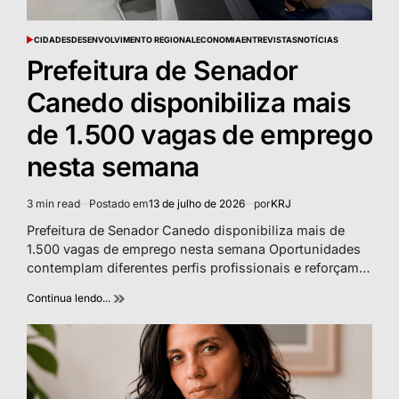
CIDADES
DESENVOLVIMENTO REGIONAL
ECONOMIA
ENTREVISTAS
NOTÍCIAS
POSTED
IN
Prefeitura de Senador
Canedo disponibiliza mais
de 1.500 vagas de emprego
nesta semana
3 min read
Postado em
13 de julho de 2026
por
KRJ
Estimated
read
Prefeitura de Senador Canedo disponibiliza mais de
time
1.500 vagas de emprego nesta semana Oportunidades
contemplam diferentes perfis profissionais e reforçam…
Continua lendo...