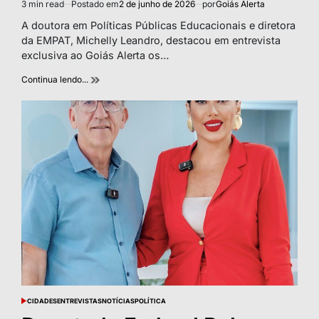
3 min read
Postado em
2 de junho de 2026
por
Goiás Alerta
Estimated
read
A doutora em Políticas Públicas Educacionais e diretora
time
da EMPAT, Michelly Leandro, destacou em entrevista
exclusiva ao Goiás Alerta os…
Continua lendo...
CIDADES
ENTREVISTAS
NOTÍCIAS
POLÍTICA
POSTED
IN