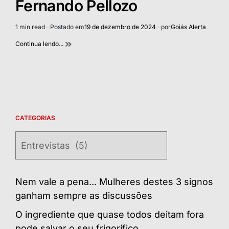
Fernando Pellozo
1 min read
Postado em
19 de dezembro de 2024
por
Goiás Alerta
Estimated
read
Continua lendo...
time
CATEGORIAS
Categorias
Nem vale a pena... Mulheres destes 3 signos
ganham sempre as discussões
O ingrediente que quase todos deitam fora
pode salvar o seu frigorífico