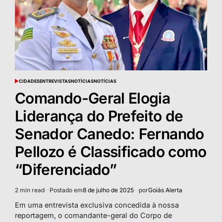
CIDADES
ENTREVISTAS
NOTÍCIAS
NOTÍCIAS
POSTED
IN
Comando-Geral Elogia
Liderança do Prefeito de
Senador Canedo: Fernando
Pellozo é Classificado como
“Diferenciado”
2 min read
Postado em
8 de julho de 2025
por
Goiás Alerta
Estimated
read
Em uma entrevista exclusiva concedida à nossa
time
reportagem, o comandante-geral do Corpo de