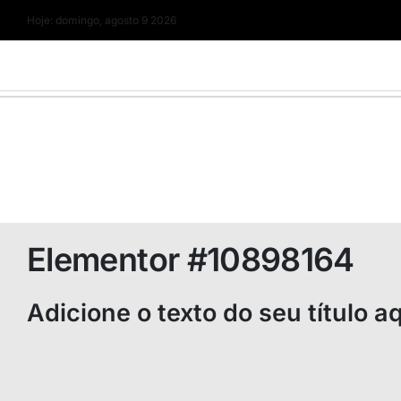
Skip
Hoje: domingo, agosto 9 2026
to
content
Elementor #10898164
Adicione o texto do seu título a